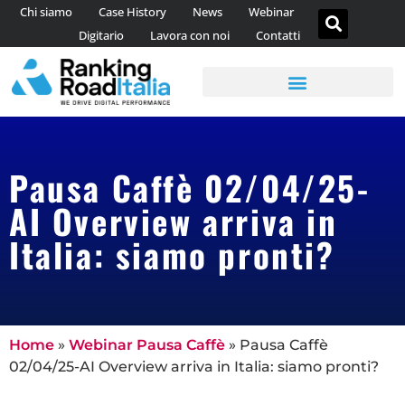
Chi siamo
Case History
News
Webinar
Digitario
Lavora con noi
Contatti
AGENZIA DI CONTENT MARKETING
CONSULENZA WEB ANALYTICS
Pausa Caffè 02/04/25-
AI Overview arriva in
Italia: siamo pronti?
Home
»
Webinar Pausa Caffè
»
Pausa Caffè
02/04/25-AI Overview arriva in Italia: siamo pronti?