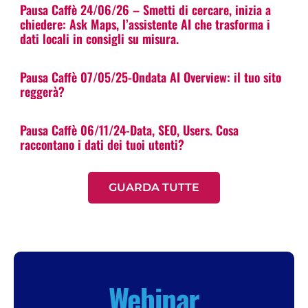
Pausa Caffè 24/06/26 – Smetti di cercare, inizia a
chiedere: Ask Maps, l’assistente AI che trasforma i
dati locali in consigli su misura.
Pausa Caffè 07/05/25-Ondata AI Overview: il tuo sito
reggerà?
Pausa Caffè 06/11/24-Data, SEO, Users. Cosa
raccontano i dati dei tuoi utenti?
GUARDA TUTTE
Webinar