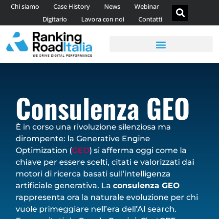
Chi siamo
Case History
News
Webinar
Digitario
Lavora con noi
Contatti
AGENZIA DI CONTENT MARKETING
CONSULENZA WEB ANALYTICS
Consulenza GEO
È in corso una rivoluzione silenziosa ma
dirompente: la Generative Engine
Optimization (
GEO
) si afferma oggi come la
chiave per essere scelti, citati e valorizzati dai
motori di ricerca basati sull’intelligenza
artificiale generativa. La
consulenza GEO
rappresenta ora la naturale evoluzione per chi
vuole primeggiare nell’era dell’AI search.