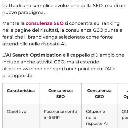
tratta di una semplice evoluzione della SEO, ma di un
nuovo paradigma.
Mentre la
consulenza SEO
si concentra sul ranking
nelle pagine dei risultati, la consulenza GEO punta a
far sì che il brand venga selezionato come fonte
attendibile nelle risposte AI.
L’
AI Search Optimization
è il cappello più ampio che
include anche attività GEO, ma si estende
all’ottimizzazione per ogni touchpoint in cui l’AI è
protagonista.
Caratteristica
Consulenza
Consulenza
SEO
GEO
Op
Obiettivo
Posizionamento
Citazione
Ot
in SERP
nelle
pe
risposte AI