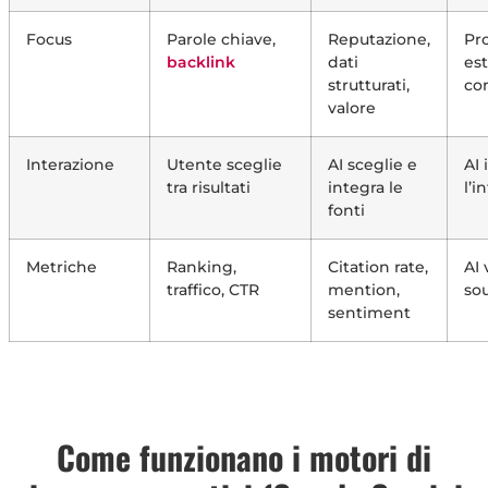
Focus
Parole chiave,
Reputazione,
Pr
backlink
dati
es
strutturati,
co
valore
Interazione
Utente sceglie
AI sceglie e
AI 
tra risultati
integra le
l’i
fonti
Metriche
Ranking,
Citation rate,
AI 
traffico, CTR
mention,
sou
sentiment
Come funzionano i motori di