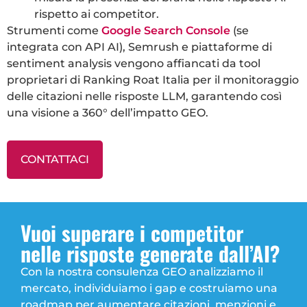
rispetto ai competitor.
Strumenti come
Google Search Console
(se
integrata con API AI), Semrush e piattaforme di
sentiment analysis vengono affiancati da tool
proprietari di Ranking Roat Italia per il monitoraggio
delle citazioni nelle risposte LLM, garantendo così
una visione a 360° dell’impatto GEO.
CONTATTACI
Vuoi superare i competitor
nelle risposte generate dall’AI?
Con la nostra consulenza GEO analizziamo il
mercato, individuiamo i gap e costruiamo una
roadmap per aumentare citazioni, menzioni e