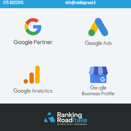
375 8022015
info@rankingroad.it