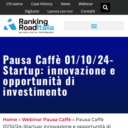
Chi siamo
Case History
News
Webinar
Digitario
Lavora con noi
Contatti
AGENZIA DI CONTENT MARKETING
CONSULENZA WEB ANALYTICS
Pausa Caffè 01/10/24-
Startup: innovazione e
opportunità di
investimento
Home
»
Webinar Pausa Caffè
»
Pausa Caffè
01/10/24-Startup: innovazione e opportunità di