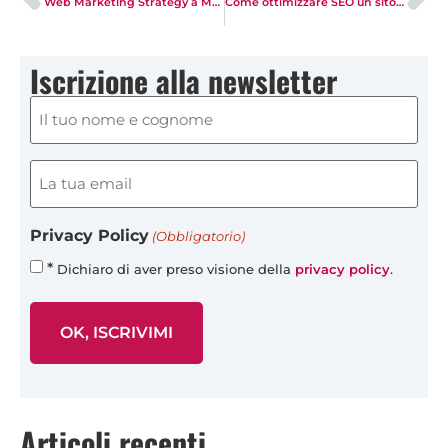
Web Marketing Strategy a Modena e Reggio Emilia: Case Study
Come ottimizzare SEO un sito web: 8 consigli da agenzia Google
Iscrizione alla newsletter
Nome
e
cognome
(obbligatorio)
Email
(Obbligatorio)
(obbligatorio)
(Obbligatorio)
Privacy Policy
(Obbligatorio)
*
Dichiaro di aver preso visione della
privacy policy
.
Articoli recenti