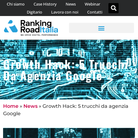
Chi siamo
Case History
News
Webinar
Digitario
Lavora con noi
Contatti
AGENZIA DI CONTENT MARKETING
CONSULENZA WEB ANALYTICS
Growth Hack: 5 Trucchi
Da Agenzia Google
Home
»
News
»
Growth Hack: 5 trucchi da agenzia
Google