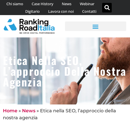
Chi siamo
Case History
News
Webinar
Digitario
Lavora con noi
Contatti
AGENZIA DI CONTENT MARKETING
CONSULENZA WEB ANALYTICS
Etica Nella SEO,
L’approccio Della Nostra
Agenzia
Home
»
News
»
Etica nella SEO, l’approccio della
nostra agenzia