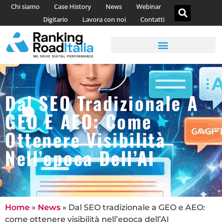
Chi siamo
Case History
News
Webinar
Digitario
Lavora con noi
Contatti
AGENZIA DI CONTENT MARKETING
CONSULENZA WEB ANALYTICS
Dal SEO Tradizionale A
GEO E AEO: Come
Ottenere Visibilità
Nell’epoca Dell’AI
Home
»
News
»
Dal SEO tradizionale a GEO e AEO:
come ottenere visibilità nell’epoca dell’AI