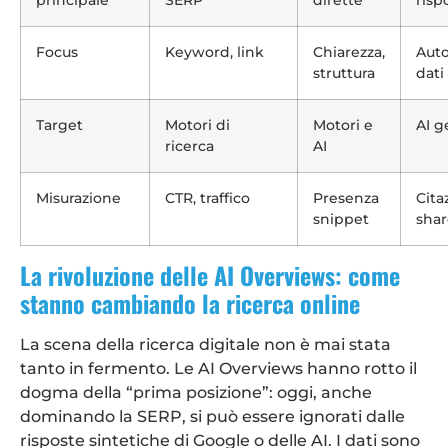
principale
SERP
dirette
risp
Focus
Keyword, link
Chiarezza,
Auto
struttura
dati
Target
Motori di
Motori e
AI g
ricerca
AI
Misurazione
CTR, traffico
Presenza
Citaz
snippet
shar
La rivoluzione delle AI Overviews: come
stanno cambiando la ricerca online
La scena della ricerca digitale non è mai stata
tanto in fermento. Le AI Overviews hanno rotto il
dogma della “prima posizione”: oggi, anche
dominando la SERP, si può essere ignorati dalle
risposte sintetiche di Google o delle AI. I dati sono