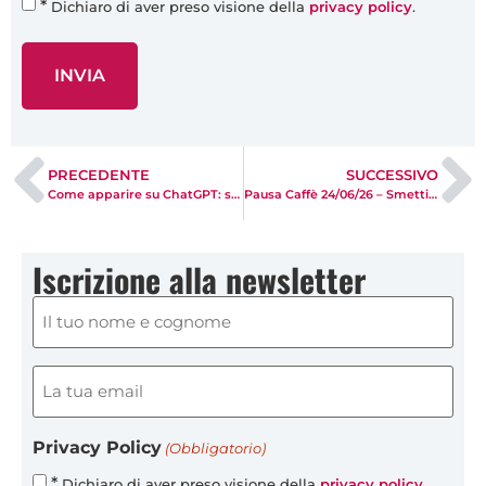
*
Dichiaro di aver preso visione della
privacy policy
.
PRECEDENTE
SUCCESSIVO
Come apparire su ChatGPT: strategie concrete per essere citati dall’intelligenza artificiale
Pausa Caffè 24/06/26 – Smetti di cercare, inizia a chiedere: Ask Maps, l’assistente AI che trasforma i dati locali in consigli su misura.
Iscrizione alla newsletter
Nome
e
cognome
(obbligatorio)
Email
(Obbligatorio)
(obbligatorio)
(Obbligatorio)
Privacy Policy
(Obbligatorio)
*
Dichiaro di aver preso visione della
privacy policy
.