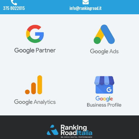
375 8022015
info@rankingroad.it