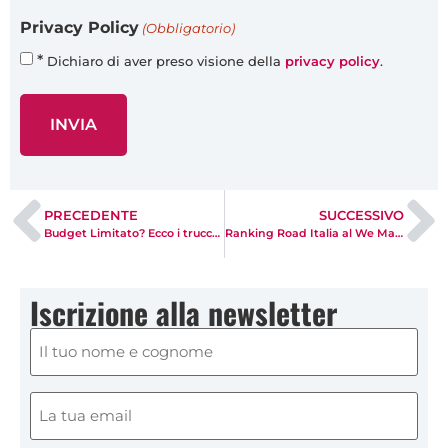
Privacy Policy
(Obbligatorio)
*
Dichiaro di aver preso visione della
privacy policy
.
PRECEDENTE
SUCCESSIVO
Budget Limitato? Ecco i trucchi per le parole chiave costose
Ranking Road Italia al We Make Future
Iscrizione alla newsletter
Nome
e
cognome
(obbligatorio)
Email
(Obbligatorio)
(obbligatorio)
(Obbligatorio)