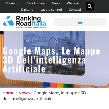
Chi siamo
Case History
News
Webinar
Digitario
Lavora con noi
Contatti
AGENZIA DI CONTENT MARKETING
CONSULENZA WEB ANALYTICS
Google Maps, Le Mappe
3D Dell’intelligenza
Artificiale
Home
»
News
»
Google Maps, le mappe 3D
dell’intelligenza artificiale