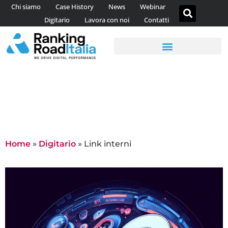
Chi siamo
Case History
News
Webinar
Digitario
Lavora con noi
Contatti
AGENZIA DI CONTENT MARKETING
CONSULENZA WEB ANALYTICS
Link interni
Home
»
Digitario
»
Link interni